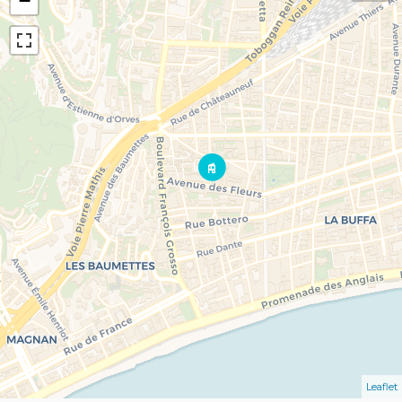
−
Leaflet