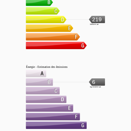
219
kWh/m².an
Énergie - Estimation des émissions
6
kg CO2/m².an