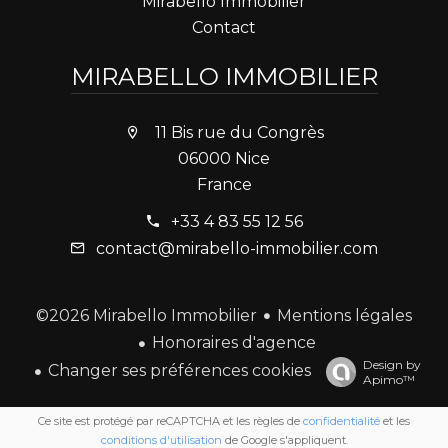
Mirabello Immobilier
Contact
MIRABELLO IMMOBILIER
11 Bis rue du Congrès
06000 Nice
France
+33 4 83 55 12 56
contact@mirabello-immobilier.com
Mentions légales
©2026 Mirabello Immobilier
Honoraires d'agence
Design by
Changer ses préférences cookies
Apimo™
Ce site est protégé par reCAPTCHA et les règles de
confidentialité
et les
conditions d'utilisation
de Google s'appliquent.