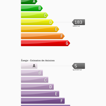
183
kWh/m².an
Énergie - Estimation des émissions
5
kg CO2/m².an