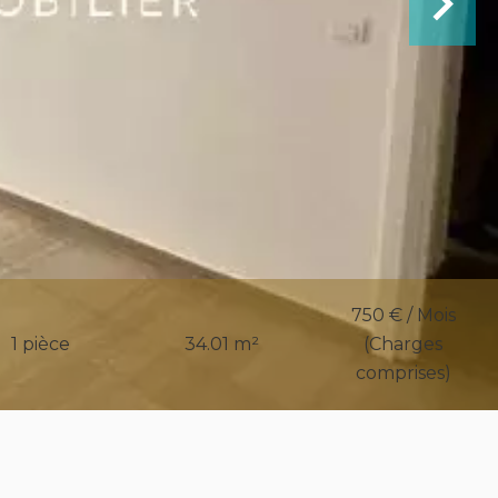
750 € / Mois
1 pièce
34.01 m²
(Charges
comprises)