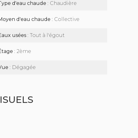
Type d'eau chaude
Chaudière
Moyen d'eau chaude
Collective
Eaux usées
Tout à l'égout
Étage
2ème
Vue
Dégagée
ISUELS