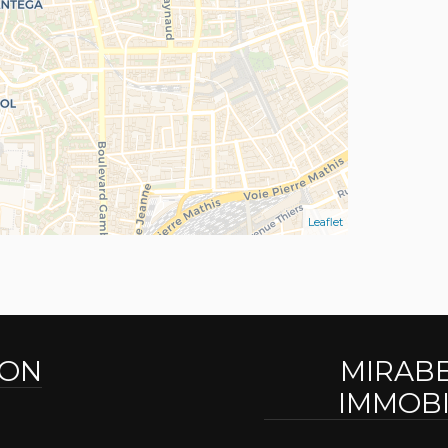
Leaflet
ION
MIRAB
IMMOBI