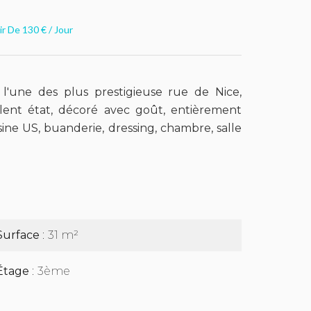
r De 130 € / Jour
 l'une des plus prestigieuse rue de Nice,
ent état, décoré avec goût, entièrement
sine US, buanderie, dressing, chambre, salle
Surface
31 m²
Étage
3ème