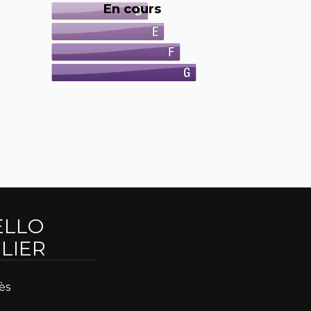
En cours
ELLO
LIER
ès