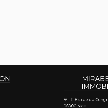
ION
MIRAB
IMMOBI
11 Bis rue du Congr
06000 Nice